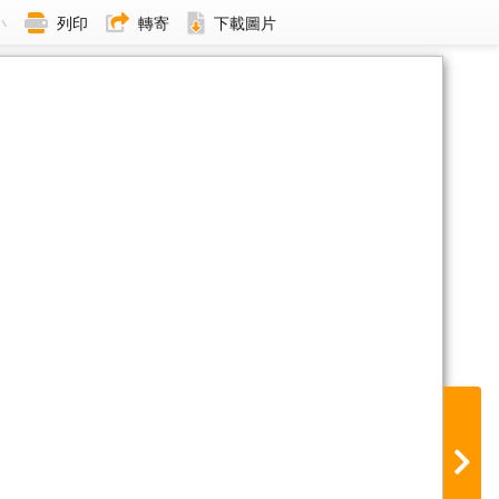
小
列印
轉寄
下載圖片