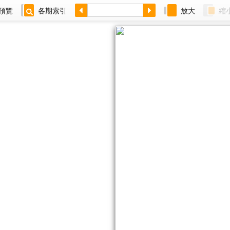
預覽
各期索引
放大
縮