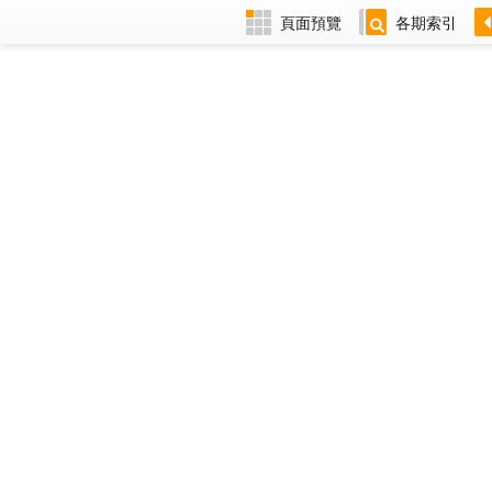
頁面預覽
各期索引