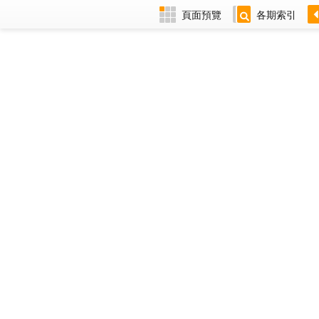
頁面預覽
各期索引