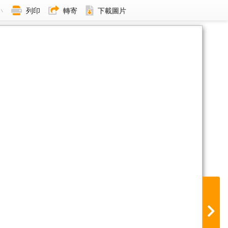
小
列印
轉寄
下載圖片