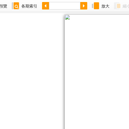
預覽
各期索引
放大
縮