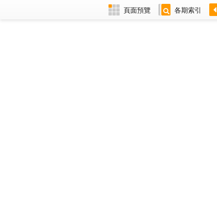
頁面預覽
各期索引