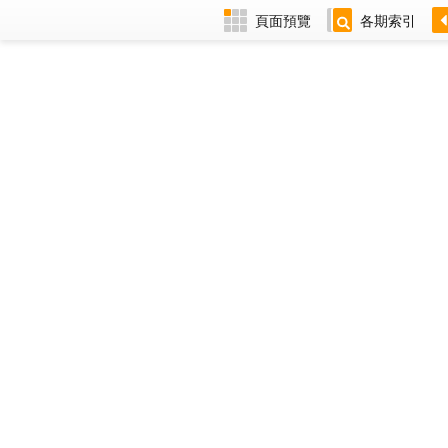
頁面預覽
各期索引