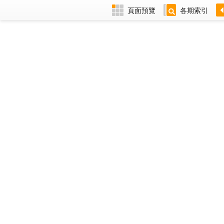
頁面預覽
各期索引