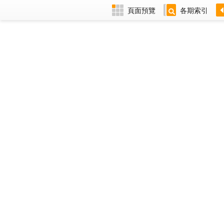
頁面預覽
各期索引