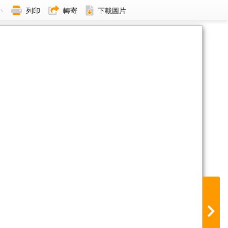
小
列印
轉寄
下載圖片