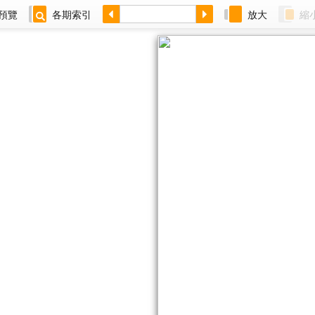
預覽
各期索引
放大
縮