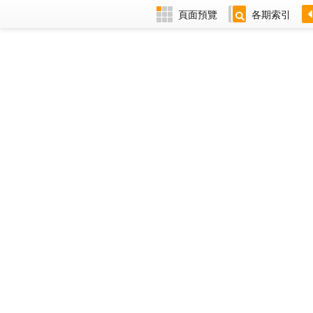
頁面預覽
各期索引