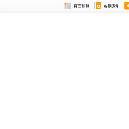
頁面預覽
各期索引