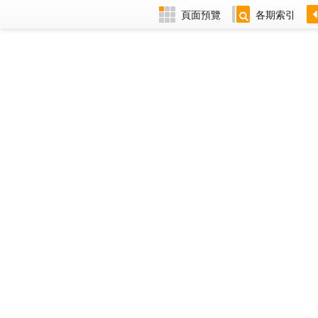
頁面預覽
各期索引