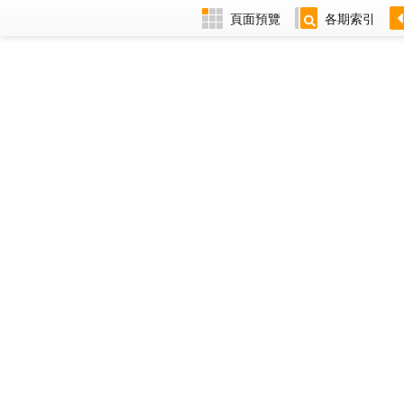
頁面預覽
各期索引