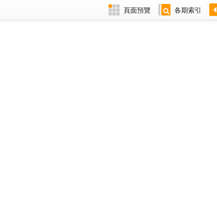
頁面預覽
各期索引