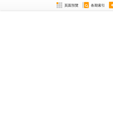
頁面預覽
各期索引