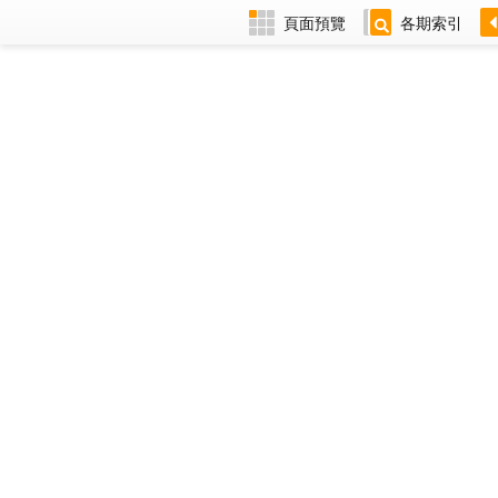
頁面預覽
各期索引