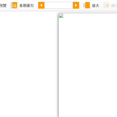
預覽
各期索引
放大
縮