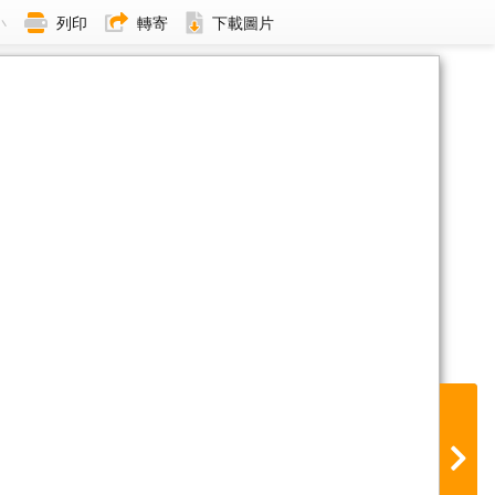
小
列印
轉寄
下載圖片