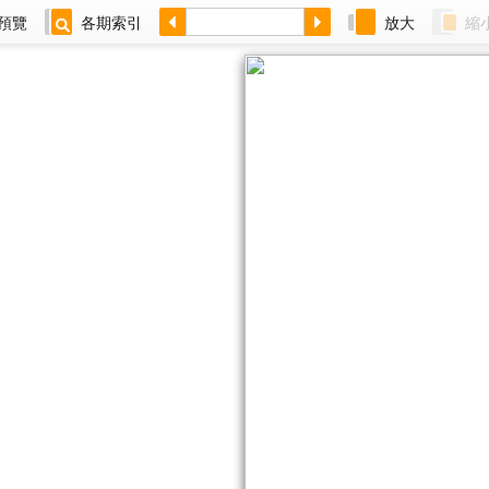
預覽
各期索引
放大
縮