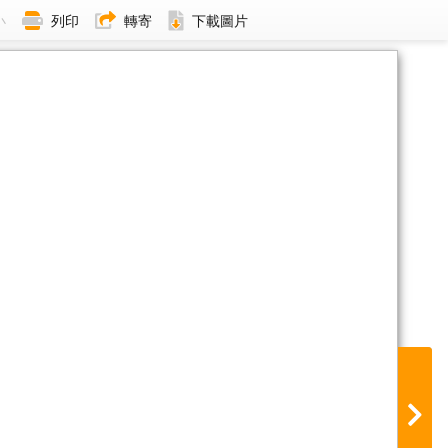
小
列印
轉寄
下載圖片