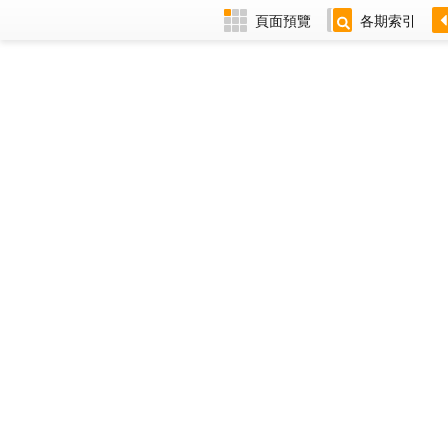
頁面預覽
各期索引