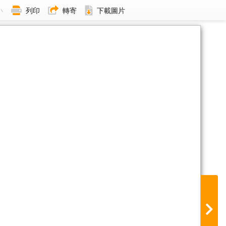
小
列印
轉寄
下載圖片