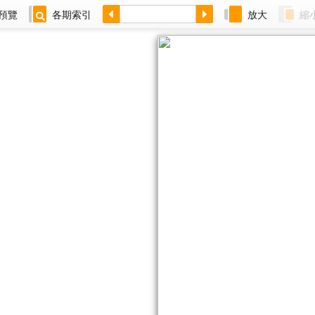
預覽
各期索引
放大
縮