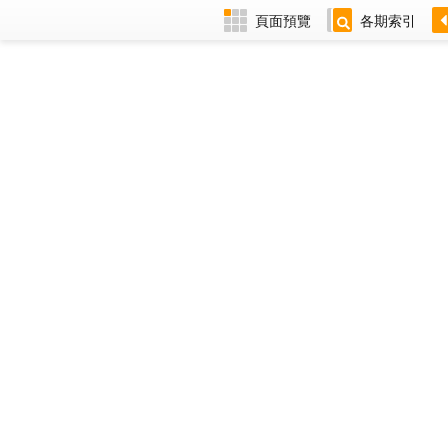
頁面預覽
各期索引