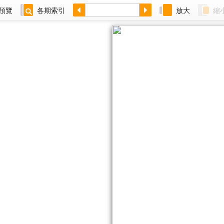
預覽
各期索引
放大
縮