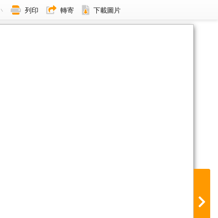
小
列印
轉寄
下載圖片