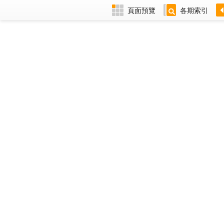
頁面預覽
各期索引