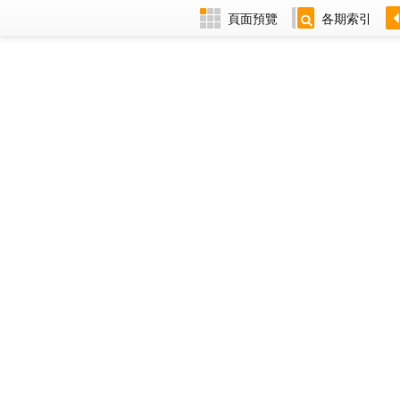
頁面預覽
各期索引