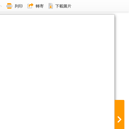
小
列印
轉寄
下載圖片