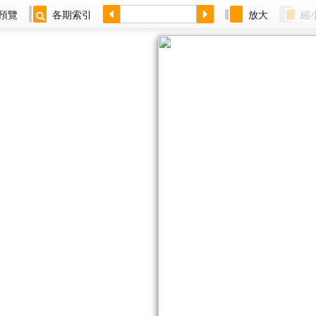
預覽
各期索引
放大
縮