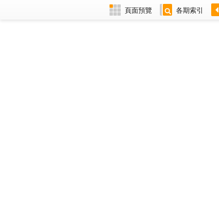
頁面預覽
各期索引