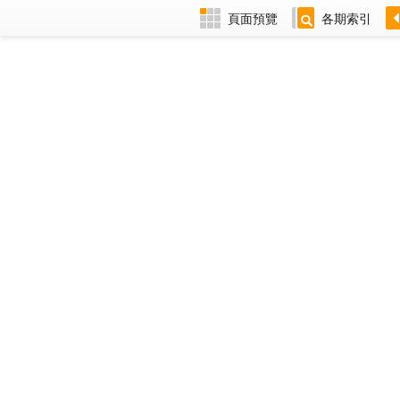
頁面預覽
各期索引