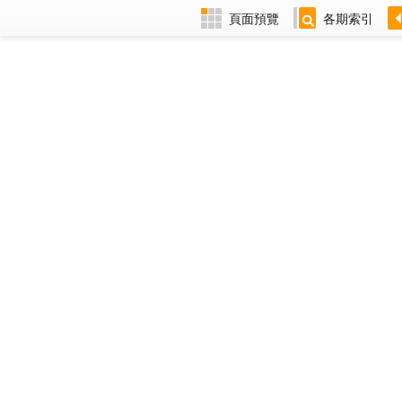
頁面預覽
各期索引