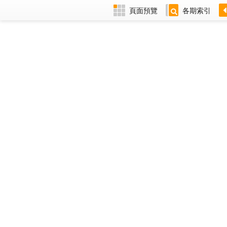
頁面預覽
各期索引