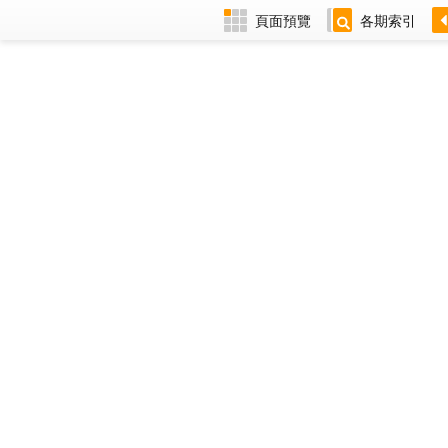
頁面預覽
各期索引