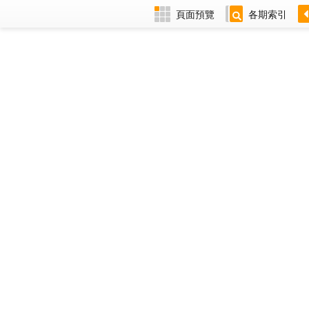
頁面預覽
各期索引