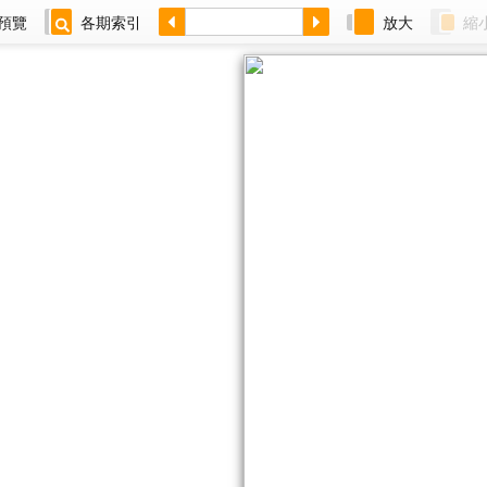
預覽
各期索引
放大
縮