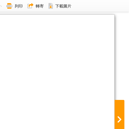
小
列印
轉寄
下載圖片