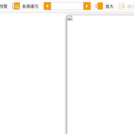
預覽
各期索引
放大
縮