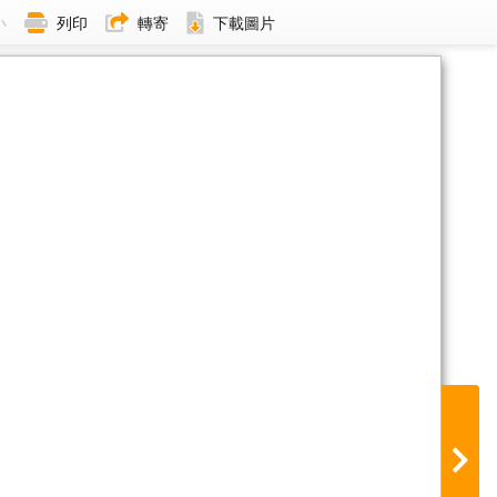
小
列印
轉寄
下載圖片