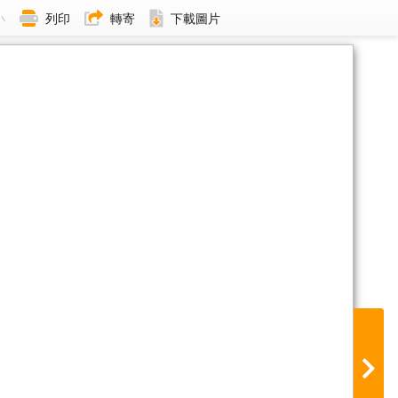
小
列印
轉寄
下載圖片