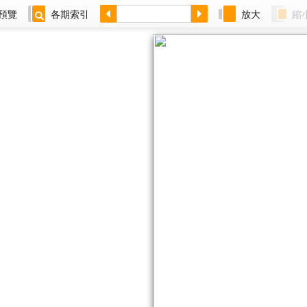
預覽
各期索引
放大
縮