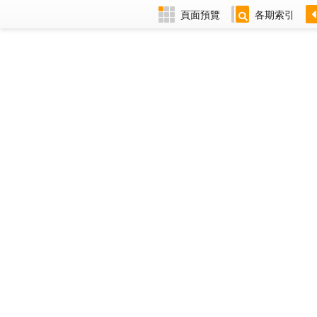
頁面預覽
各期索引