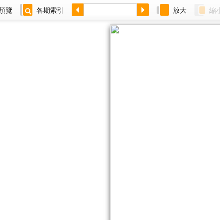
預覽
各期索引
放大
縮