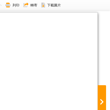
小
列印
轉寄
下載圖片