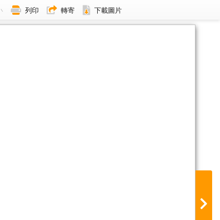
小
列印
轉寄
下載圖片