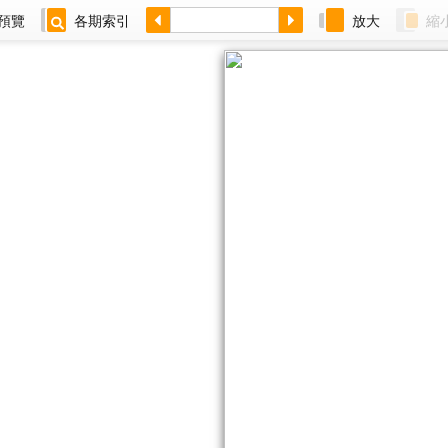
預覽
各期索引
放大
縮