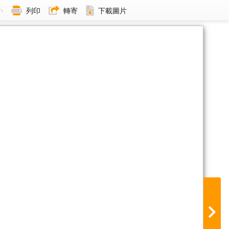
小
列印
轉寄
下載圖片