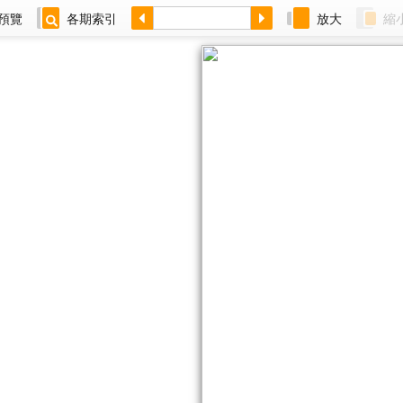
預覽
各期索引
放大
縮