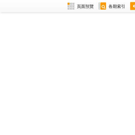
頁面預覽
各期索引