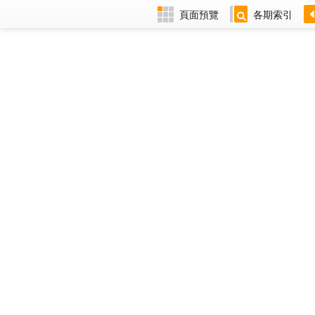
頁面預覽
各期索引