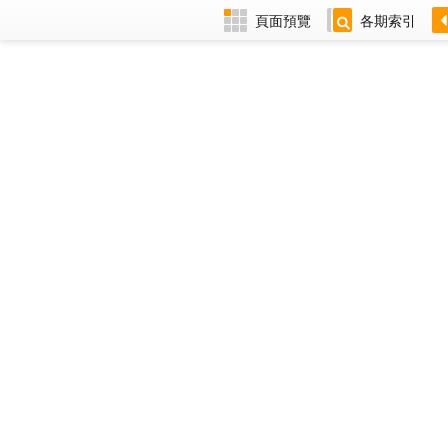
頁面預覽
各期索引