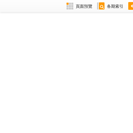
頁面預覽
各期索引