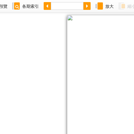
預覽
各期索引
放大
縮