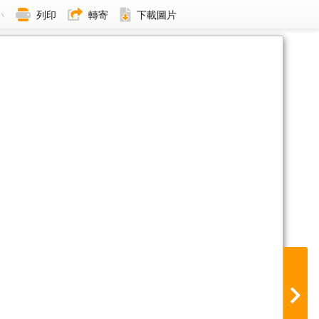
小
列印
轉寄
下載圖片