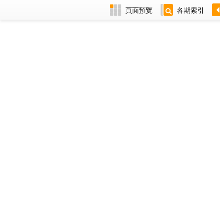
頁面預覽
各期索引