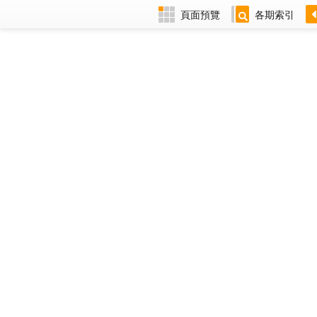
頁面預覽
各期索引