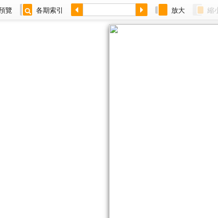
預覽
各期索引
放大
縮