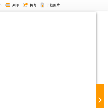
小
列印
轉寄
下載圖片