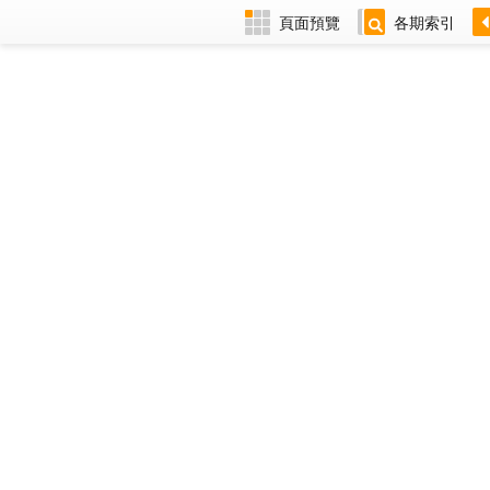
頁面預覽
各期索引