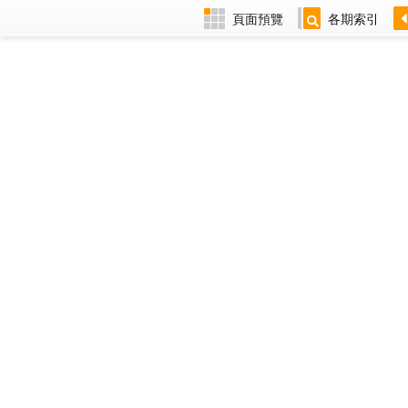
頁面預覽
各期索引