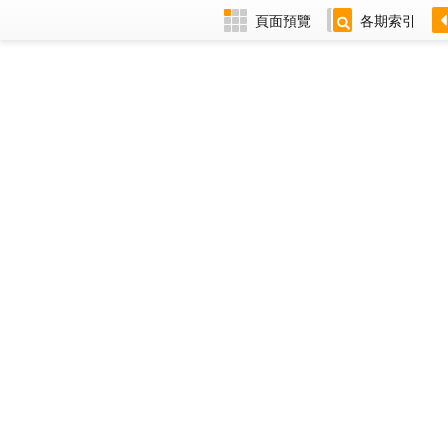
頁面預覽
各期索引