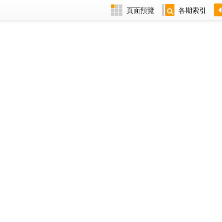
頁面預覽
各期索引